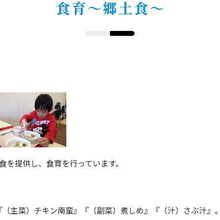
食育～郷土食～
食を提供し、食育を行っています。
『（主菜）チキン南蛮』『（副菜）煮しめ』『（汁）さぶ汁』