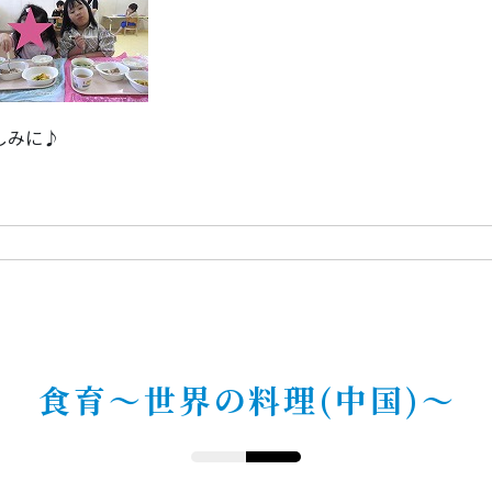
しみに♪
食育～世界の料理(中国)～