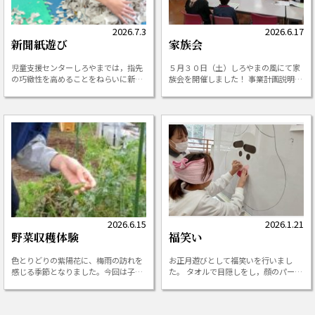
2026.7.3
2026.6.17
新聞紙遊び
家族会
児童支援センターしろやまでは，指先
５月３０日（土）しろやまの風にて家
の巧緻性を高めることをねらいに新聞
族会を開催しました！ 事業計画説明・
紙遊びを行いました。 集中して細かく
茶話会をした後， 各コースにて活動の
新聞紙をちぎる児童や，ちぎった新聞
様子を参観していただきました。 たく
紙を上から降らせる児童，丸めてボー
さんのご家族にご参加いただき，あり
ルにして遊ぶ児童など，さまざまな遊
がたいお気持ちでいっぱいです。 今年
び方を見つけて […]
度もどう […]
2026.6.15
2026.1.21
野菜収穫体験
福笑い
色とりどりの紫陽花に、梅雨の訪れを
お正月遊びとして福笑いを行いまし
感じる季節となりました。今回は子供
た。 タオルで目隠しをし，顔のパーツ
たちの食への興味関心につながるよう
を貼り付けていきました。子どもたち
にしろやま内の畑でえんどう豆とさや
も「ここかなあ？」と手探りでパーツ
えんどうの収穫を行いました。初めて
をはめていき，いざ目隠しを外すと，