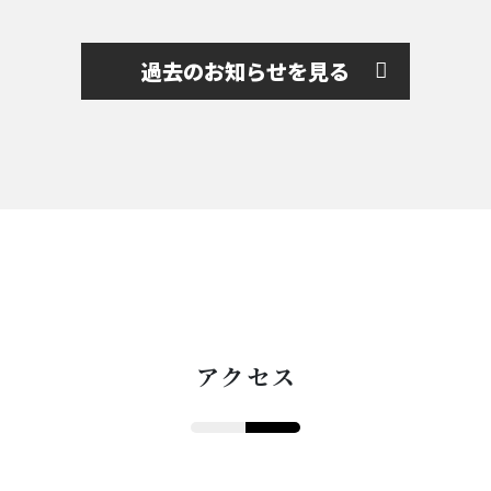
収穫を行う子供たちもおり、緊張した
ヘンテコな顔やバランスの良い顔など
顔をしている児童 […]
個性豊かな顔立ち […]
過去のお知らせを見る
アクセス