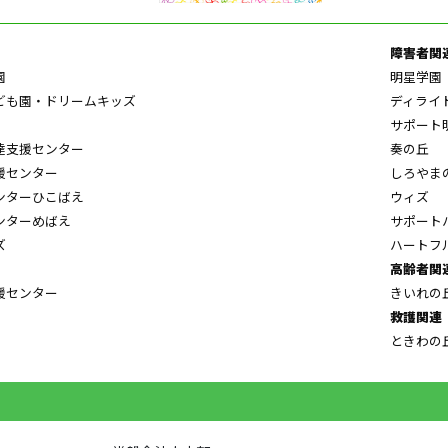
障害者関
園
明星学園
ども園・ドリームキッズ
ディライ
サポート
達支援センター
奏の丘
援センター
しろやま
ンターひこばえ
ウィズ
ンターめばえ
サポート
ズ
ハートフ
高齢者関
援センター
きいれの
救護関連
ときわの