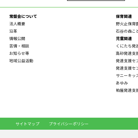
常盤会について
保育関連
法人概要
野火止保育
沿革
石谷の森こ
情報公開
児童関連
苦情・相談
くにたち発
お知らせ等
高砂発達支
地域公益活動
発達支援セ
発達支援セ
サニーキッ
あゆみ
粕屋発達支
サイトマップ
プライバシーポリシー