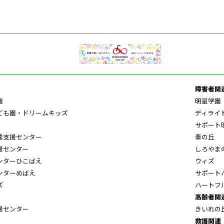
障害者関
園
明星学園
ども園・ドリームキッズ
ディライ
サポート
達支援センター
奏の丘
援センター
しろやま
ンターひこばえ
ウィズ
ンターめばえ
サポート
ズ
ハートフ
高齢者関
援センター
きいれの
救護関連