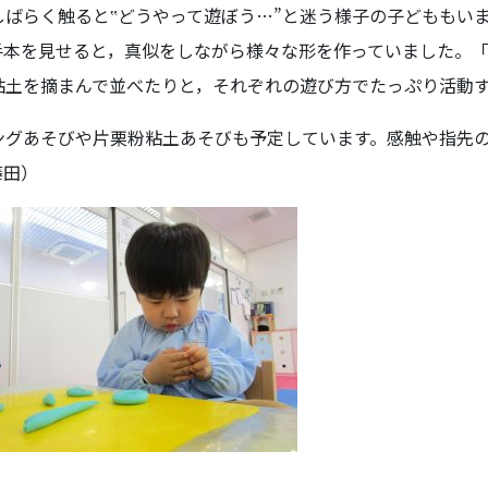
ばらく触ると‟どうやって遊ぼう…”と迷う様子の子どももい
手本を見せると，真似をしながら様々な形を作っていました。
粘土を摘まんで並べたりと，それぞれの遊び方でたっぷり活動
ングあそびや片栗粉粘土あそびも予定しています。感触や指先
藤田）