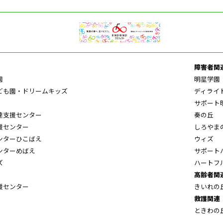
障害者関
園
明星学園
ども園・ドリームキッズ
ディライ
サポート
達支援センター
奏の丘
援センター
しろやま
ンターひこばえ
ウィズ
ンターめばえ
サポート
ズ
ハートフ
高齢者関
援センター
きいれの
救護関連
ときわの