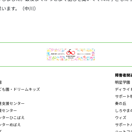
思います。（中川）
障害者関
園
明星学園
ども園・ドリームキッズ
ディライ
サポート
達支援センター
奏の丘
援センター
しろやま
ンターひこばえ
ウィズ
ンターめばえ
サポート
ズ
ハートフ