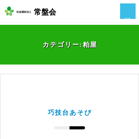
常盤会
社会福祉法人
MENU
カテゴリー:
粕屋
巧技台あそび