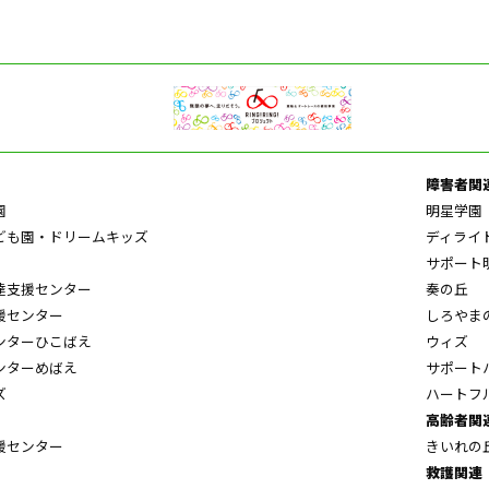
障害者関
園
明星学園
ども園・ドリームキッズ
ディライ
サポート
達支援センター
奏の丘
援センター
しろやま
ンターひこばえ
ウィズ
ンターめばえ
サポート
ズ
ハートフ
高齢者関
援センター
きいれの
救護関連