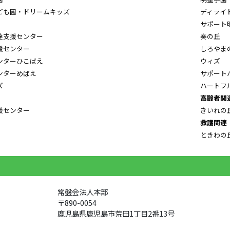
ども園・ドリームキッズ
ディライ
サポート
達支援センター
奏の丘
援センター
しろやま
ンターひこばえ
ウィズ
ンターめばえ
サポート
ズ
ハートフ
高齢者関
援センター
きいれの
救護関連
ときわの
常盤会法人本部
〒890-0054
鹿児島県鹿児島市荒田1丁目2番13号