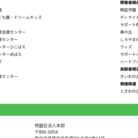
障害者関
園
明星学園
ども園・ドリームキッズ
ディライ
サポート
達支援センター
奏の丘
援センター
しろやま
ンターひこばえ
ウィズ
ンターめばえ
サポート
ズ
ハートフ
高齢者関
援センター
きいれの
救護関連
ときわの
常盤会法人本部
〒890-0054