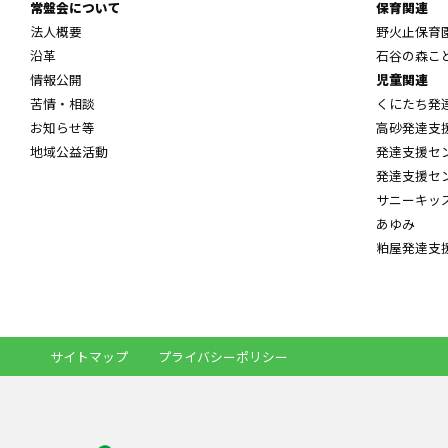
常盤会について
保育関連
法人概要
野火止保育
沿革
石谷の森こ
情報公開
児童関連
苦情・相談
くにたち発
お知らせ等
高砂発達支
地域公益活動
発達支援セ
発達支援セ
サニーキッ
あゆみ
粕屋発達支
サイトマップ
プライバシーポリシー