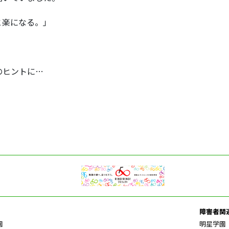
と楽になる。」
のヒントに…
障害者関
園
明星学園