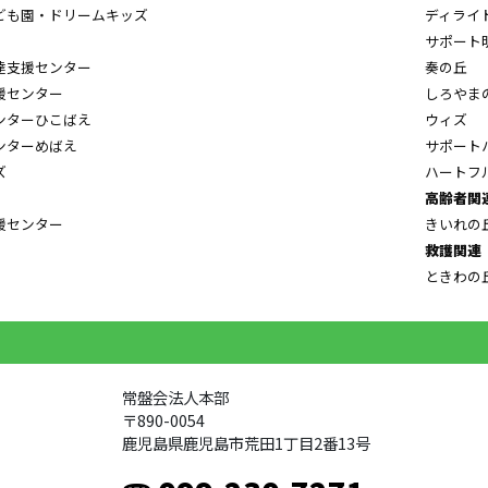
ども園・ドリームキッズ
ディライ
サポート
達支援センター
奏の丘
援センター
しろやま
ンターひこばえ
ウィズ
ンターめばえ
サポート
ズ
ハートフ
高齢者関
援センター
きいれの
救護関連
ときわの
常盤会法人本部
〒890-0054
鹿児島県鹿児島市荒田1丁目2番13号