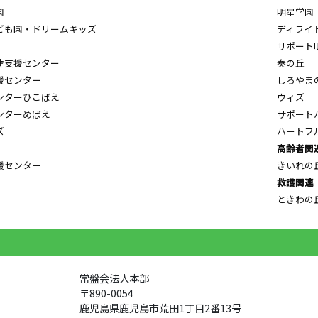
園
明星学園
ども園・ドリームキッズ
ディライ
サポート
達支援センター
奏の丘
援センター
しろやま
ンターひこばえ
ウィズ
ンターめばえ
サポート
ズ
ハートフ
高齢者関
援センター
きいれの
救護関連
ときわの
常盤会法人本部
〒890-0054
鹿児島県鹿児島市荒田1丁目2番13号