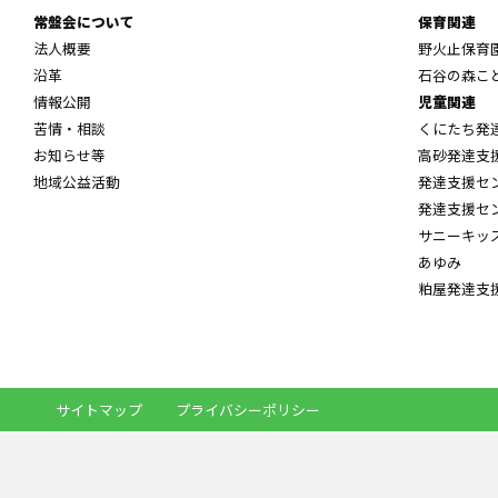
常盤会について
保育関連
法人概要
野火止保育
沿革
石谷の森こ
情報公開
児童関連
苦情・相談
くにたち発
お知らせ等
高砂発達支
地域公益活動
発達支援セ
発達支援セ
サニーキッ
あゆみ
粕屋発達支
サイトマップ
プライバシーポリシー