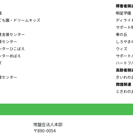
障害者関
園
明星学園
ども園・ドリームキッズ
ディライ
サポート
達支援センター
奏の丘
援センター
しろやま
ンターひこばえ
ウィズ
ンターめばえ
サポート
ズ
ハートフ
高齢者関
援センター
きいれの
救護関連
ときわの
常盤会法人本部
〒890-0054