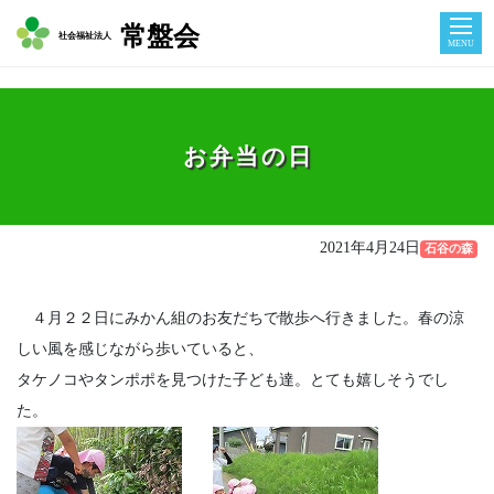
常盤会
社会福祉法人
MENU
お弁当の日
2021年4月24日
石谷の森
４月２２日にみかん組のお友だちで散歩へ行きました。春の涼
しい風を感じながら歩いていると、
タケノコやタンポポを見つけた子ども達。とても嬉しそうでし
た。