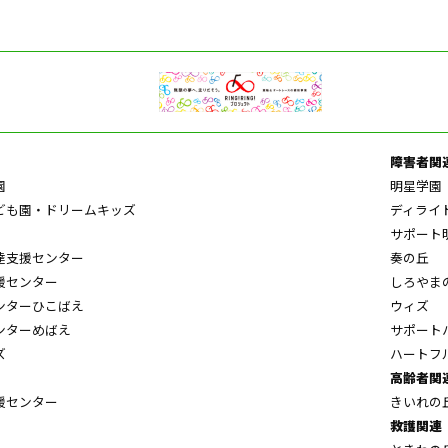
障害者関
園
明星学園
ども園・ドリームキッズ
ディライ
サポート
達支援センター
奏の丘
援センター
しろやま
ンターひこばえ
ウィズ
ンターめばえ
サポート
ズ
ハートフ
高齢者関
援センター
きいれの
救護関連