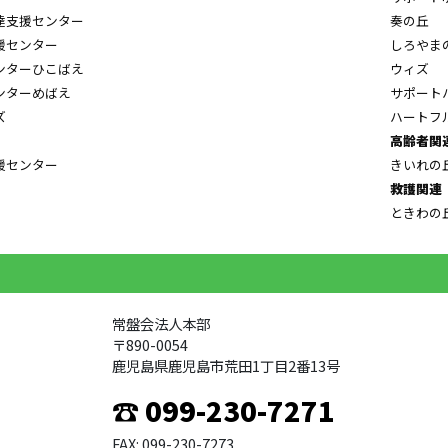
達支援センター
奏の丘
援センター
しろやま
ンターひこばえ
ウィズ
ンターめばえ
サポート
ズ
ハートフ
高齢者関
援センター
きいれの
救護関連
ときわの
常盤会法人本部
〒890-0054
鹿児島県鹿児島市荒田1丁目2番13号
☎ 099-230-7271
FAX: 099-230-7273