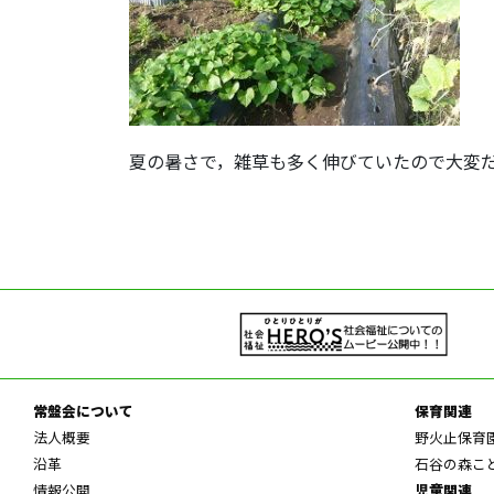
夏の暑さで，雑草も多く伸びていたので大変
常盤会について
保育関連
法人概要
野火止保育
沿革
石谷の森こ
情報公開
児童関連