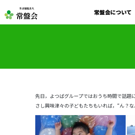
社会福祉法人
常盤会について
常盤会
先日，よつばグループではおうち時間で話題
さし興味津々の子どもたちもいれば，“ん？な