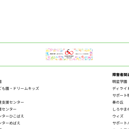
障害者関
園
明星学園
ども園・ドリームキッズ
ディライ
サポート
達支援センター
奏の丘
援センター
しろやま
ンターひこばえ
ウィズ
ンターめばえ
サポート