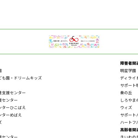
障害者関
園
明星学園
ども園・ドリームキッズ
ディライ
サポート
達支援センター
奏の丘
援センター
しろやま
ンターひこばえ
ウィズ
ンターめばえ
サポート
ズ
ハートフ
高齢者関
援センター
きいれの