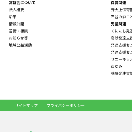
常盤会について
保育関連
法人概要
野火止保育
沿革
石谷の森こ
情報公開
児童関連
苦情・相談
くにたち発
お知らせ等
高砂発達支
地域公益活動
発達支援セ
発達支援セ
サニーキッ
あゆみ
粕屋発達支
サイトマップ
プライバシーポリシー