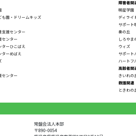
障害者関
園
明星学園
ども園・ドリームキッズ
ディライ
サポート
達支援センター
奏の丘
援センター
しろやま
ンターひこばえ
ウィズ
ンターめばえ
サポート
ズ
ハートフ
高齢者関
援センター
きいれの
救護関連
ときわの
常盤会法人本部
〒890-0054