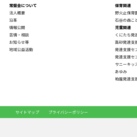
常盤会について
保育関連
法人概要
野火止保育
沿革
石谷の森こ
情報公開
児童関連
苦情・相談
くにたち発
お知らせ等
高砂発達支
地域公益活動
発達支援セ
発達支援セ
サニーキッ
あゆみ
粕屋発達支
サイトマップ
プライバシーポリシー