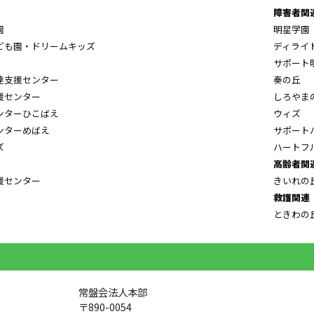
障害者関
園
明星学園
ども園・ドリームキッズ
ディライ
サポート
達支援センター
奏の丘
援センター
しろやま
ンターひこばえ
ウィズ
ンターめばえ
サポート
ズ
ハートフ
高齢者関
援センター
きいれの
救護関連
ときわの
常盤会法人本部
〒890-0054