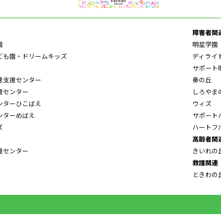
障害者関
園
明星学園
ども園・ドリームキッズ
ディライ
サポート
達支援センター
奏の丘
援センター
しろやま
ンターひこばえ
ウィズ
ンターめばえ
サポート
ズ
ハートフ
高齢者関
援センター
きいれの
救護関連
ときわの