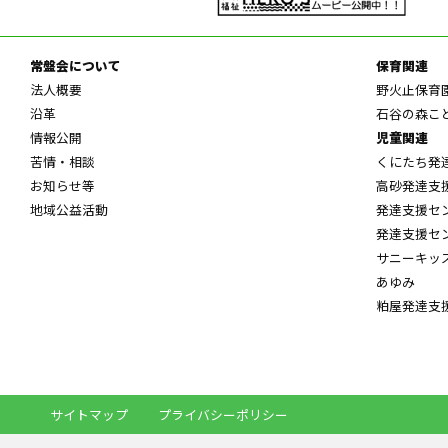
常盤会について
保育関連
法人概要
野火止保育
沿革
石谷の森こ
情報公開
児童関連
苦情・相談
くにたち発
お知らせ等
高砂発達支
地域公益活動
発達支援セ
発達支援セ
サニーキッ
あゆみ
粕屋発達支
サイトマップ
プライバシーポリシー