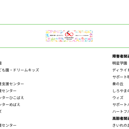
障害者関
園
明星学園
ども園・ドリームキッズ
ディライ
サポート
達支援センター
奏の丘
援センター
しろやま
ンターひこばえ
ウィズ
ンターめばえ
サポート
ズ
ハートフ
高齢者関
援センター
きいれの