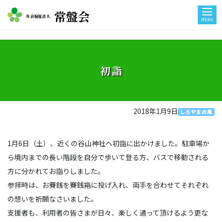
常盤会
社会福祉法人
MENU
初詣
2018年1月9日
しろやまの風
1月6日（土）、近くの谷山神社へ初詣に出かけました。駐車場か
ら境内までの長い階段を自分で歩いて登る方、バスで移動される
方に分かれてお詣りしました。
参拝時は、お賽銭を賽銭箱に投げ入れ、両手を合わせてそれぞれ
の想いを祈願なさいました。
支援者も、利用者の皆さまが日々、楽しく通って頂けるよう更な