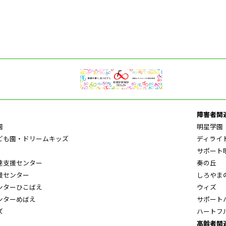
障害者関
園
明星学園
ども園・ドリームキッズ
ディライ
サポート
達支援センター
奏の丘
援センター
しろやま
ンターひこばえ
ウィズ
ンターめばえ
サポート
ズ
ハートフ
高齢者関