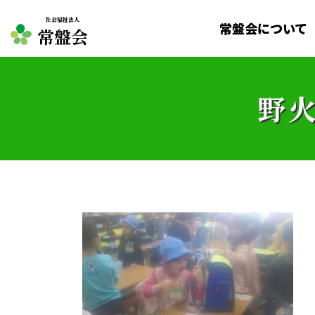
社会福祉法人
常盤会について
常盤会
野