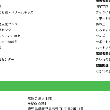
障害者関
園
明星学園
ども園・ドリームキッズ
ディライ
サポート
達支援センター
奏の丘
援センター
しろやま
ンターひこばえ
ウィズ
ンターめばえ
サポート
ズ
ハートフ
高齢者関
援センター
きいれの
救護関連
ときわの
常盤会法人本部
〒890-0054
鹿児島県鹿児島市荒田1丁目2番13号