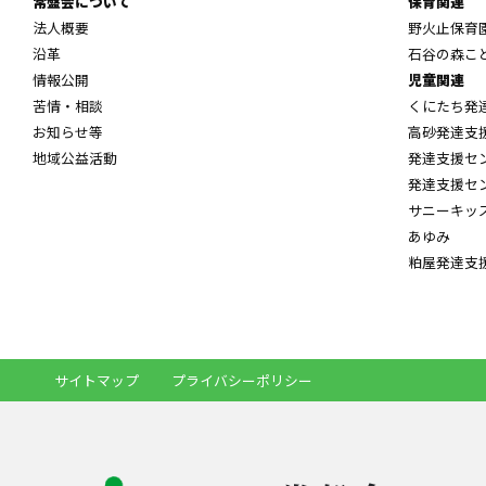
常盤会について
保育関連
法人概要
野火止保育
沿革
石谷の森こ
情報公開
児童関連
苦情・相談
くにたち発
お知らせ等
高砂発達支
地域公益活動
発達支援セ
発達支援セ
サニーキッ
あゆみ
粕屋発達支
サイトマップ
プライバシーポリシー