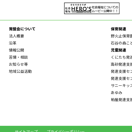
常盤会について
保育関連
法人概要
野火止保育
沿革
石谷の森こ
情報公開
児童関連
苦情・相談
くにたち発
お知らせ等
高砂発達支
地域公益活動
発達支援セ
発達支援セ
サニーキッ
あゆみ
粕屋発達支
サイトマップ
プライバシーポリシー