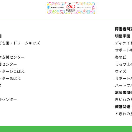
障害者関
園
明星学園
ども園・ドリームキッズ
ディライ
サポート
達支援センター
奏の丘
援センター
しろやま
ンターひこばえ
ウィズ
ンターめばえ
サポート
ズ
ハートフ
高齢者関
援センター
きいれの
救護関連
ときわの