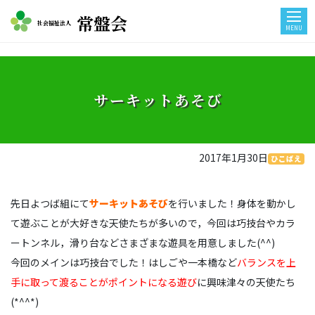
常盤会
社会福祉法人
MENU
サーキットあそび
2017年1月30日
ひこばえ
先日よつば組にて
サーキットあそび
を行いました！身体を動かし
て遊ぶことが大好きな天使たちが多いので，今回は巧技台やカラ
ートンネル，滑り台などさまざまな遊具を用意しました(^^)
今回のメインは巧技台でした！はしごや一本橋など
バランスを上
手に取って渡ることがポイントになる遊び
に興味津々の天使たち
(*^^*)