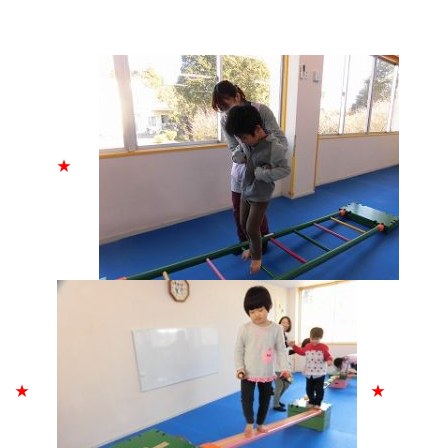
★
★
★