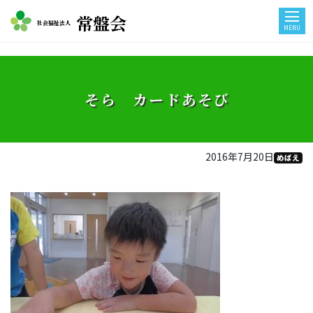
常盤会
社会福祉法人
MENU
そら カードあそび
2016年7月20日
めばえ