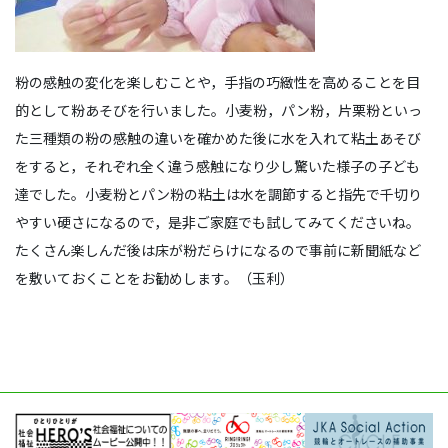
粉の感触の変化を楽しむことや，手指の巧緻性を高めることを目
的として粉あそびを行いました。小麦粉，パン粉，片栗粉といっ
た三種類の粉の感触の違いを確かめた後に水を入れて粘土あそび
をすると，それぞれ全く違う感触になり少し驚いた様子の子ども
達でした。小麦粉とパン粉の粘土は水を調節すると指先で千切り
やすい硬さになるので，是非ご家庭でも試してみてくださいね。
たくさん楽しんだ後は床が粉だらけになるので事前に新聞紙など
を敷いておくことをお勧めします。（玉利）