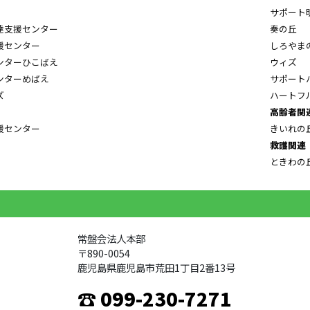
サポート
達支援センター
奏の丘
援センター
しろやま
ンターひこばえ
ウィズ
ンターめばえ
サポート
ズ
ハートフ
高齢者関
援センター
きいれの
救護関連
ときわの
常盤会法人本部
〒890-0054
鹿児島県鹿児島市荒田1丁目2番13号
☎ 099-230-7271