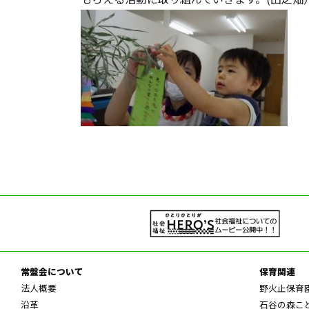
常盤会について
保育関連
法人概要
野火止保育
沿革
石谷の森こ