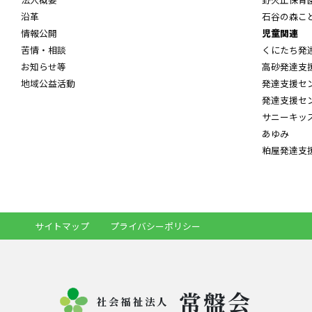
沿革
石谷の森こ
情報公開
児童関連
苦情・相談
くにたち発
お知らせ等
高砂発達支
地域公益活動
発達支援セ
発達支援セ
サニーキッ
あゆみ
粕屋発達支
サイトマップ
プライバシーポリシー
常盤会
社会福祉法人