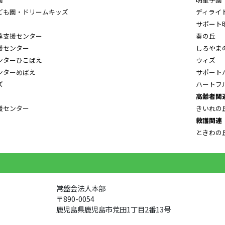
ども園・ドリームキッズ
ディライ
サポート
達支援センター
奏の丘
援センター
しろやま
ンターひこばえ
ウィズ
ンターめばえ
サポート
ズ
ハートフ
高齢者関
援センター
きいれの
救護関連
ときわの
常盤会法人本部
〒890-0054
鹿児島県鹿児島市荒田1丁目2番13号