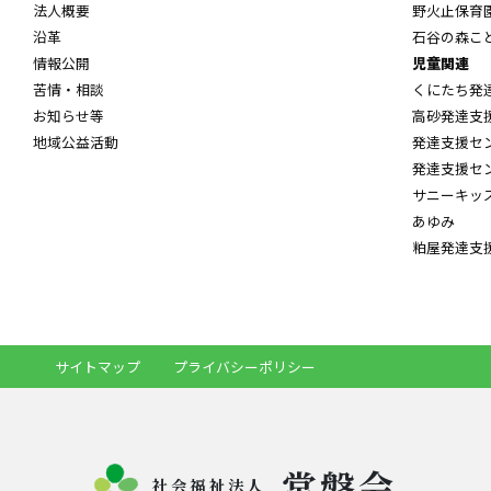
法人概要
野火止保育
沿革
石谷の森こ
情報公開
児童関連
苦情・相談
くにたち発
お知らせ等
高砂発達支
地域公益活動
発達支援セ
発達支援セ
サニーキッ
あゆみ
粕屋発達支
サイトマップ
プライバシーポリシー
常盤会
社会福祉法人