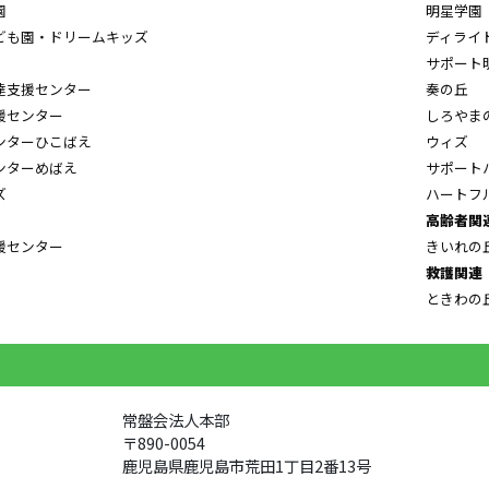
園
明星学園
ども園・ドリームキッズ
ディライ
サポート
達支援センター
奏の丘
援センター
しろやま
ンターひこばえ
ウィズ
ンターめばえ
サポート
ズ
ハートフ
高齢者関
援センター
きいれの
救護関連
ときわの
常盤会法人本部
〒890-0054
鹿児島県鹿児島市荒田1丁目2番13号