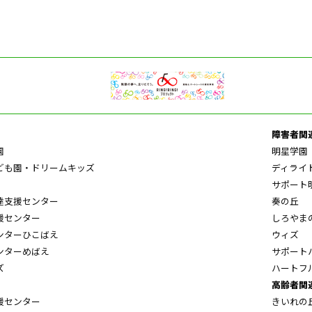
障害者関
園
明星学園
ども園・ドリームキッズ
ディライ
サポート
達支援センター
奏の丘
援センター
しろやま
ンターひこばえ
ウィズ
ンターめばえ
サポート
ズ
ハートフ
高齢者関
援センター
きいれの