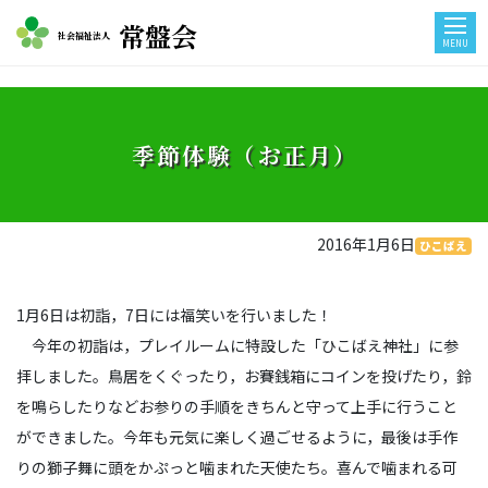
常盤会
社会福祉法人
MENU
季節体験（お正月）
2016年1月6日
ひこばえ
1月6日は初詣，7日には福笑いを行いました！
今年の初詣は，プレイルームに特設した「ひこばえ神社」に参
拝しました。鳥居をくぐったり，お賽銭箱にコインを投げたり，鈴
を鳴らしたりなどお参りの手順をきちんと守って上手に行うこと
ができました。今年も元気に楽しく過ごせるように，最後は手作
りの獅子舞に頭をかぷっと噛まれた天使たち。喜んで噛まれる可