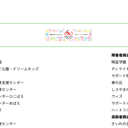
障害者関
園
明星学園
ども園・ドリームキッズ
ディライ
サポート
達支援センター
奏の丘
援センター
しろやま
ンターひこばえ
ウィズ
ンターめばえ
サポート
ズ
ハートフ
高齢者関
援センター
きいれの