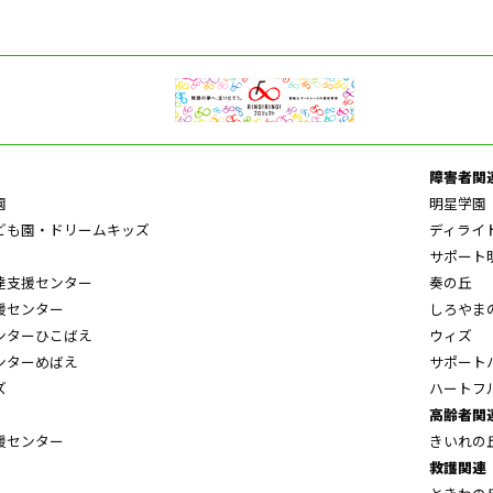
障害者関
園
明星学園
ども園・ドリームキッズ
ディライ
サポート
達支援センター
奏の丘
援センター
しろやま
ンターひこばえ
ウィズ
ンターめばえ
サポート
ズ
ハートフ
高齢者関
援センター
きいれの
救護関連