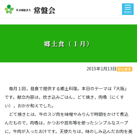
常盤会
社会福祉法人
MENU
郷土食（１月）
2015年1月13日
ひこばえ
毎月１回，昼食で提供する郷土料理。本日のテーマは『大阪』
です。献立内容は，炊き込みごはん，どて焼き，肉吸（にくす
い），おかか和えでした。
どて焼きとは、牛のスジ肉を味噌やみりんで時間をかけて煮込
んだもので，肉吸は，かつおや昆布等を使ったシンプルなスープ
に，牛肉が入ったお汁です。天使たちは，味のしみ込んだお肉を美