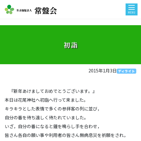
常盤会
社会福祉法人
MENU
初詣
2015年1月3日
ディライト
『新年あけましておめでとうございます。』
本日は花尾神社へ初詣へ行って来ました。
キラキラとした表情で多くの参拝客の列に並び，
自分の番を待ち遠しく待たれていました。
いざ，自分の番になると鐘を鳴らし手を合わせ，
皆さん各自の願い事や利用者の皆さん無病息災を祈願をされ，