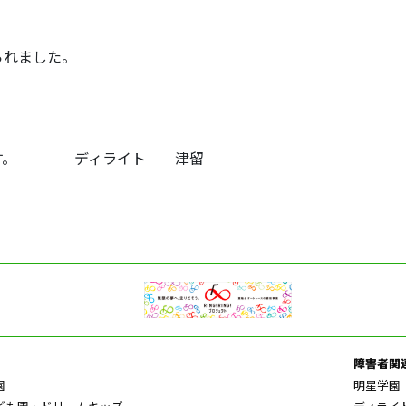
，
られました。
です。 ディライト 津留
障害者関
園
明星学園