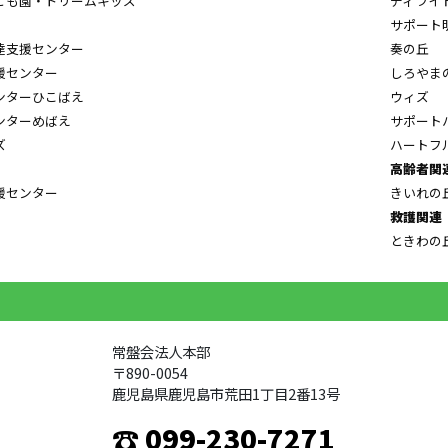
ども園・ドリームキッズ
ディライ
サポート
達支援センター
奏の丘
援センター
しろやま
ンターひこばえ
ウィズ
ンターめばえ
サポート
ズ
ハートフ
高齢者関
援センター
きいれの
救護関連
ときわの
常盤会法人本部
〒890-0054
鹿児島県鹿児島市荒田1丁目2番13号
☎ 099-230-7271