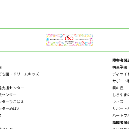
障害者関
園
明星学園
ども園・ドリームキッズ
ディライ
サポート
達支援センター
奏の丘
援センター
しろやま
ンターひこばえ
ウィズ
ンターめばえ
サポート
ズ
ハートフ
高齢者関