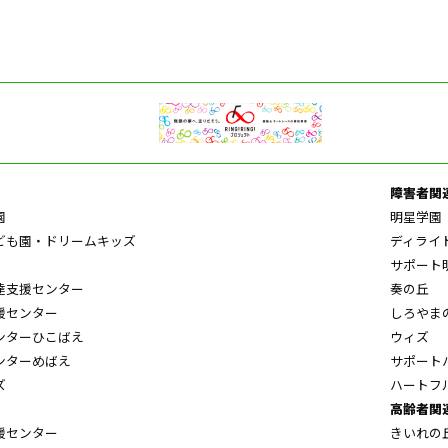
障害者関
園
明星学園
ども園・ドリームキッズ
ディライ
サポート
達支援センター
奏の丘
援センター
しろやま
ンターひこばえ
ウィズ
ンターめばえ
サポート
ズ
ハートフ
高齢者関
援センター
きいれの