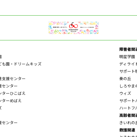
障害者関
園
明星学園
ども園・ドリームキッズ
ディライ
サポート
達支援センター
奏の丘
援センター
しろやま
ンターひこばえ
ウィズ
ンターめばえ
サポート
ズ
ハートフ
高齢者関
援センター
きいれの
救護関連