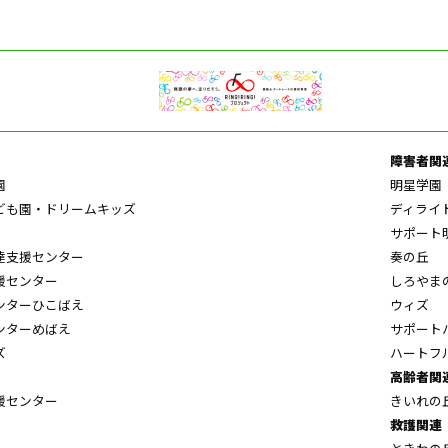
障害者関
園
明星学園
ども園・ドリームキッズ
ディライ
サポート
達支援センター
奏の丘
援センター
しろやま
ンターひこばえ
ウィズ
ンターめばえ
サポート
ズ
ハートフ
高齢者関
援センター
きいれの
救護関連