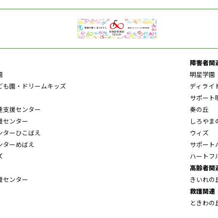
障害者関
園
明星学園
ども園・ドリームキッズ
ディライ
サポート
達支援センター
奏の丘
援センター
しろやま
ンターひこばえ
ウィズ
ンターめばえ
サポート
ズ
ハートフ
高齢者関
援センター
きいれの
救護関連
ときわの