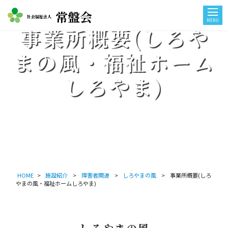
常盤会
社会福祉法人
MENU
事業所概要(しろや
まの風・福祉ホーム
しろやま)
HOME
>
施設紹介
>
障害者関連
>
しろやまの風
>
事業所概要(しろ
やまの風・福祉ホームしろやま)