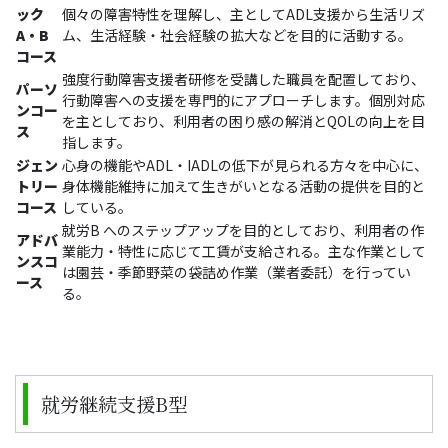
ック
個々の障害特性を理解し、主としてADL支援から生活リズ
A・B
ム、生活経験・社会経験の拡大などを目的に活動する。
コース
強度行動障害支援者研修を受講した職員を配置しており、
パーソ
行動障害への支援を専門的にアプローチします。個別対応
ンコー
を主としており、利用者の困り感の解消とQOLの向上を目
ス
指します。
ジェン
心身の機能やADL・IADLの低下が見られる方々を中心に、
トリー
身体機能維持に加えて生きがいとなる活動の提供を目的と
コース
している。
就労B へのステップアップを目的としており、利用者の作
アドバ
業能力・特性に応じて工賃が支給される。主な作業として
ンスコ
は園芸・季節野菜の袋詰め作業（業者委託）を行ってい
ース
る。
就労継続支援B型