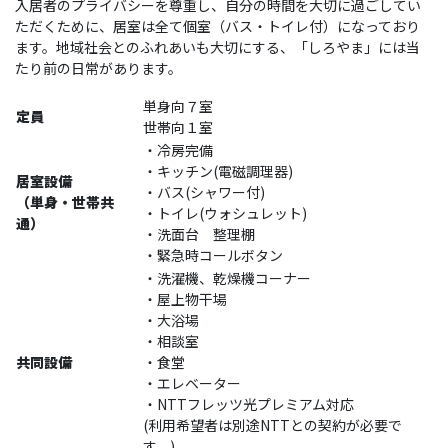
入居者のプライバシーを尊重し、自分の時間を大切に過ごしてい
ただくために、居室は全て個室（バス・トイレ付）になっており
ます。地域社会とのふれあいも大切にする、「しろやま」には当
たり前の日常があります。
単身向７室
定員
世帯向１室
・冷房完備
・キッチン(電磁調理器)
居室設備
・バス(シャワー付)
（単身・世帯共
・トイレ(ウォシュレット)
通）
・洗面台 整理棚
・緊急時コールボタン
・洗濯機、乾燥機コーナー
・屋上物干場
・大浴場
・相談室
共同設備
・食堂
・エレベーター
・NTTフレッツ光プレミアム対応
(利用希望者は別途NTTとの契約が必要で
す。)