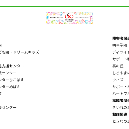
障害者関
園
明星学園
ども園・ドリームキッズ
ディライ
サポート
達支援センター
奏の丘
援センター
しろやま
ンターひこばえ
ウィズ
ンターめばえ
サポート
ズ
ハートフ
高齢者関
援センター
きいれの
救護関連
ときわの