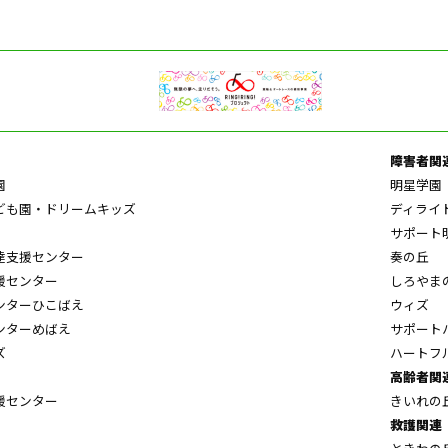
障害者関
園
明星学園
ども園・ドリームキッズ
ディライ
サポート
達支援センター
奏の丘
援センター
しろやま
ンターひこばえ
ウィズ
ンターめばえ
サポート
ズ
ハートフ
高齢者関
援センター
きいれの
救護関連