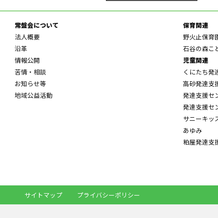
常盤会について
保育関連
法人概要
野火止保育
沿革
石谷の森こ
情報公開
児童関連
苦情・相談
くにたち発
お知らせ等
高砂発達支
地域公益活動
発達支援セ
発達支援セ
サニーキッ
あゆみ
粕屋発達支
サイトマップ
プライバシーポリシー