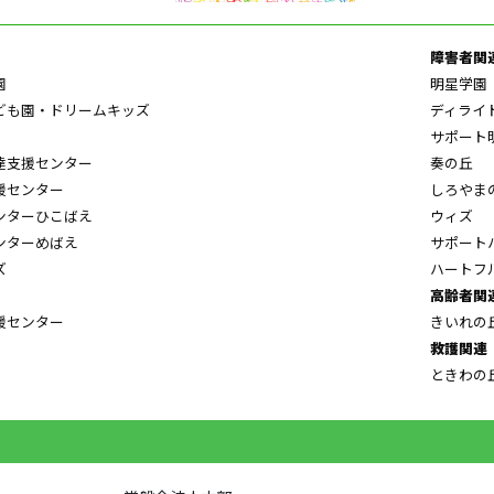
障害者関
園
明星学園
ども園・ドリームキッズ
ディライ
サポート
達支援センター
奏の丘
援センター
しろやま
ンターひこばえ
ウィズ
ンターめばえ
サポート
ズ
ハートフ
高齢者関
援センター
きいれの
救護関連
ときわの