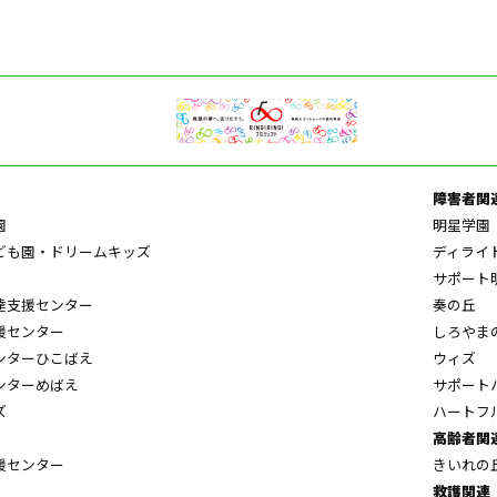
障害者関
園
明星学園
ども園・ドリームキッズ
ディライ
サポート
達支援センター
奏の丘
援センター
しろやま
ンターひこばえ
ウィズ
ンターめばえ
サポート
ズ
ハートフ
高齢者関
援センター
きいれの
救護関連