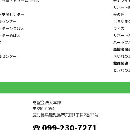
ども園・ドリームキッズ
ディライ
サポート
達支援センター
奏の丘
援センター
しろやま
ンターひこばえ
ウィズ
ンターめばえ
サポート
ズ
ハートフ
高齢者関
援センター
きいれの
救護関連
ときわの
常盤会法人本部
〒890-0054
鹿児島県鹿児島市荒田1丁目2番13号
☎ 099-230-7271