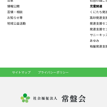
沿革
石谷の森こ
情報公開
児童関連
苦情・相談
くにたち発
お知らせ等
高砂発達支
地域公益活動
発達支援セ
発達支援セ
サニーキッ
あゆみ
粕屋発達支
サイトマップ
プライバシーポリシー
常盤会
社会福祉法人